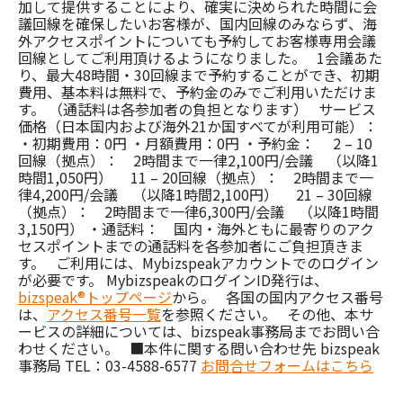
加して提供することにより、確実に決められた時間に会
議回線を確保したいお客様が、国内回線のみならず、海
外アクセスポイントについても予約してお客様専用会議
回線としてご利用頂けるようになりました。 1会議あた
り、最大48時間・30回線まで予約することができ、初期
費用、基本料は無料で、予約金のみでご利用いただけま
す。 （通話料は各参加者の負担となります） サービス
価格（日本国内および海外21か国すべてが利用可能）：
・初期費用：0円 ・月額費用：0円 ・予約金：
2 – 10
回線（拠点）
： 2時間まで一律2,100円/会議 （以降1
時間1,050円）
11 – 20回線（拠点）
： 2時間まで一
律4,200円/会議 （以降1時間2,100円）
21 – 30回線
（拠点）
： 2時間まで一律6,300円/会議 （以降1時間
3,150円） ・通話料： 国内・海外ともに最寄りのアク
セスポイントまでの通話料を各参加者にご負担頂きま
す。 ご利用には、Mybizspeakアカウントでのログイン
が必要です。 MybizspeakのログインID発行は、
bizspeak®トップページ
から。 各国の国内アクセス番号
は、
アクセス番号一覧
を参照ください。 その他、本サ
ービスの詳細については、bizspeak事務局までお問い合
わせください。 ■本件に関する問い合わせ先 bizspeak
事務局 TEL：03-4588-6577
お問合せフォームはこちら