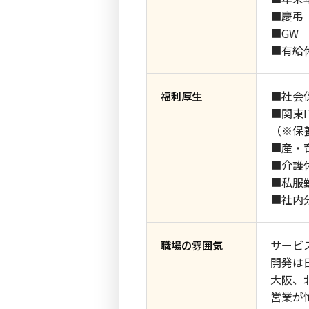
■慶弔
■GW
■有給
■社会
福利厚生
■関東
（※保
■産・
■介護
■私服
■社内
サービ
職場の雰囲気
開発は
大阪、
営業が