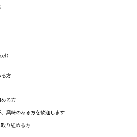
応
el）
ある方
組める方
が、興味のある方を歓迎します
に取り組める方