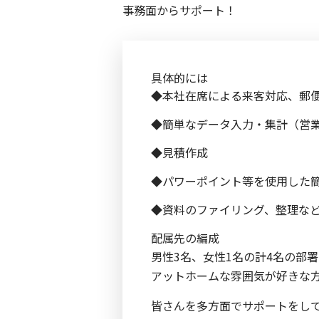
事務面からサポート！
具体的には
◆本社在席による来客対応、郵
◆簡単なデータ入力・集計（営
◆見積作成
◆パワーポイント等を使用した
◆資料のファイリング、整理な
配属先の編成
男性3名、女性1名の計4名の部
アットホームな雰囲気が好きな
皆さんを多方面でサポートをし