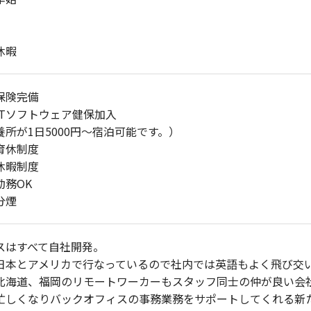
休暇
保険完備
ITソフトウェア健保加入
養所が1日5000円～宿泊可能です。）
育休制度
休暇制度
勤務OK
分煙
スはすべて自社開発。
日本とアメリカで行なっているので社内では英語もよく飛び交
北海道、福岡のリモートワーカーもスタッフ同士の仲が良い会
忙しくなりバックオフィスの事務業務をサポートしてくれる新