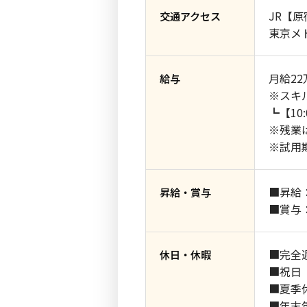
JR【
交通アクセス
東京メ
月給22
給与
※スキ
┗【10:
※残業
※試用
■昇給
昇給・賞与
■賞与
■完全
休日・休暇
■祝日
■夏季
■年末