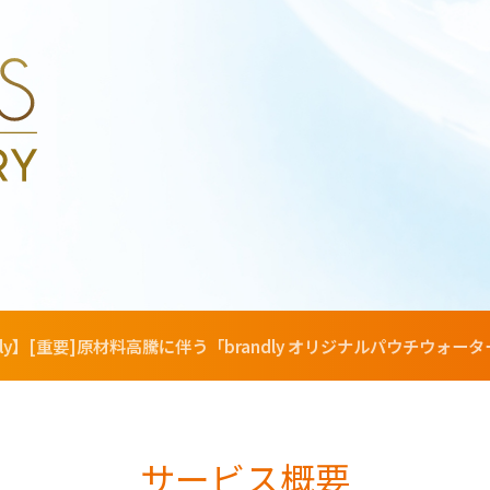
ndly】[重要]原材料高騰に伴う「brandly オリジナルパウチウ
サービス概要