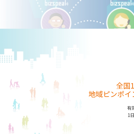
全国
地域ピンポイ
有
1