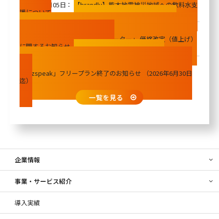
2026年08月05日：
【brandly】熊本地震被災地域への飲料水支
援について
2026年05月25日：
【brandly】[重要]原材料高騰に伴う
「brandly オリジナルパウチウォーター」 価格改定（値上げ）
に関するお知らせ（PDF 117KB）
2026年05月12日：
【bizspeak】電話会議サービス
「bizspeak」フリープラン終了のお知らせ （2026年6月30日
迄）
一覧を見る
企業情報
事業・サービス紹介
導入実績