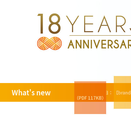
What's new
2026年05月25日：
【bra
（PDF 117KB）