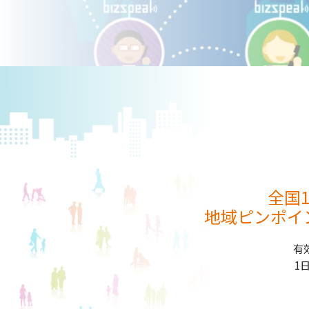
全国
地域ピンポイ
有
1