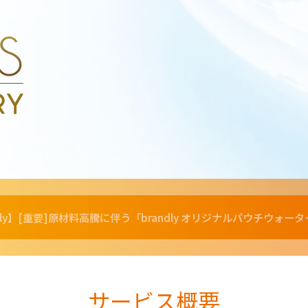
ndly】[重要]原材料高騰に伴う「brandly オリジナルパウチウ
サービス概要